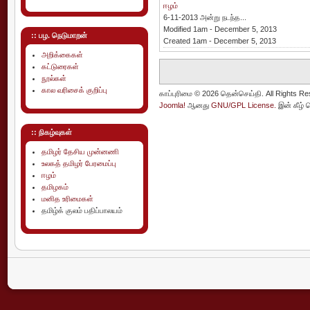
ஈழம்
6-11-2013 அன்று நடந்த...
Modified 1am - December 5, 2013
:: பழ. நெடுமாறன்
Created 1am - December 5, 2013
அறிக்கைகள்
கட்டுரைகள்
நூல்கள்
கால வரிசைக் குறிப்பு
காப்புரிமை © 2026 தென்செய்தி. All Rights Re
Joomla!
ஆனது
GNU/GPL License.
இன் கீழ் 
:: நிகழ்வுகள்
தமிழர் தேசிய முன்னணி
உலகத் தமிழர் பேரமைப்பு
ஈழம்
தமிழகம்
மனித உரிமைகள்
தமிழ்க் குலம் பதிப்பாலயம்