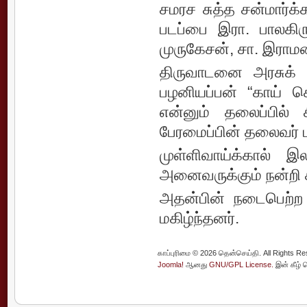
சமரச சுத்த சன்மார்க
படப்பை இரா. பாலகிர
முருகேசன், சா. இராம
திருவாடனை அரசுக் 
பழனியப்பன் “காய் 
என்னும் தலைப்பில் 
பேரமைப்பின் தலைவர் 
முள்ளிவாய்க்கால் இ
அனைவருக்கும் நன்றி க
அதன்பின் நடைபெற்ற 
மகிழ்ந்தனர்.
காப்புரிமை © 2026 தென்செய்தி. All Rights Re
Joomla!
ஆனது
GNU/GPL License.
இன் கீழ் 