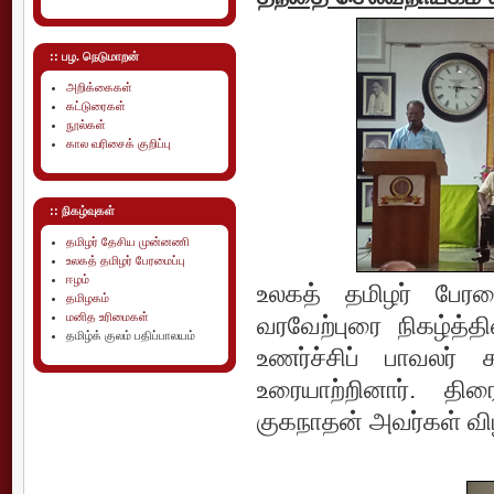
:: பழ. நெடுமாறன்
அறிக்கைகள்
கட்டுரைகள்
நூல்கள்
கால வரிசைக் குறிப்பு
:: நிகழ்வுகள்
தமிழர் தேசிய முன்னணி
உலகத் தமிழர் பேரமைப்பு
ஈழம்
உலகத் தமிழர் பேரம
தமிழகம்
மனித உரிமைகள்
வரவேற்புரை நிகழ்த்த
தமிழ்க் குலம் பதிப்பாலயம்
உணர்ச்சிப் பாவலர்
உரையாற்றினார். திர
குகநாதன் அவர்கள் வி