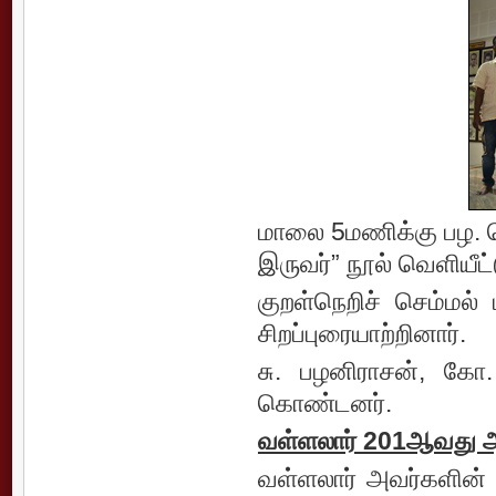
மாலை 5மணிக்கு பழ. ந
இருவர்” நூல் வெளியீட
குறள்நெறிச் செம்மல் 
சிறப்புரையாற்றினார்.
சு. பழனிராசன், கோ.
கொண்டனர்.
வள்ளலார் 201ஆவது 
வள்ளலார் அவர்களின