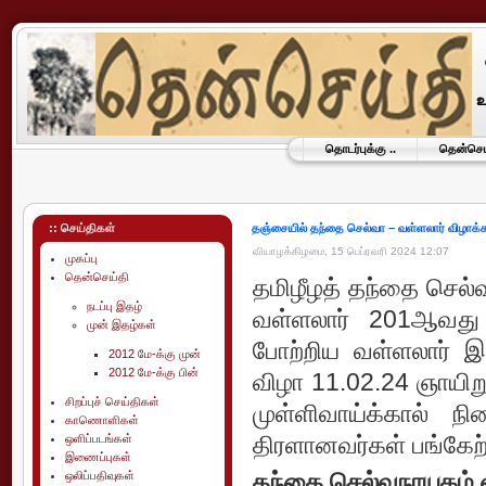
தொடர்புக்கு ..
தென்செய்
:: செய்திகள்
தஞ்சையில் தந்தை செல்வா – வள்ளலார் விழாக்கள
வியாழக்கிழமை, 15 பெப்ரவரி 2024 12:07
முகப்பு
தென்செய்தி
தமிழீழத் தந்தை செல்
நடப்பு இதழ்
வள்ளலார் 201ஆவது 
முன் இதழ்கள்
போற்றிய வள்ளலார் இர
2012 மே-க்கு முன்
2012 மே-க்கு பின்
விழா 11.02.24 ஞாயி
சிறப்புச் செய்திகள்
முள்ளிவாய்க்கால் நி
காணொளிகள்
திரளானவர்கள் பங்கேற்
ஒளிப்படங்கள்
இணைப்புகள்
தந்தை செல்வநாயகம் 
ஒலிப்பதிவுகள்