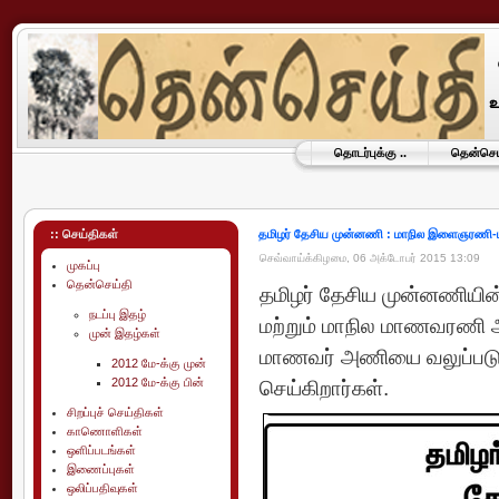
தொடர்புக்கு ..
தென்செய்
:: செய்திகள்
தமிழர் தேசிய முன்னணி : மாநில இளைஞரணி-
செவ்வாய்க்கிழமை, 06 அக்டோபர் 2015 13:09
முகப்பு
தென்செய்தி
தமிழர் தேசிய முன்னணியின
நடப்பு இதழ்
மற்றும் மாநில மாணவரணி அ
முன் இதழ்கள்
மாணவர் அணியை வலுப்படுத்த
2012 மே-க்கு முன்
2012 மே-க்கு பின்
செய்கிறார்கள்.
சிறப்புச் செய்திகள்
காணொளிகள்
ஒளிப்படங்கள்
இணைப்புகள்
ஒலிப்பதிவுகள்