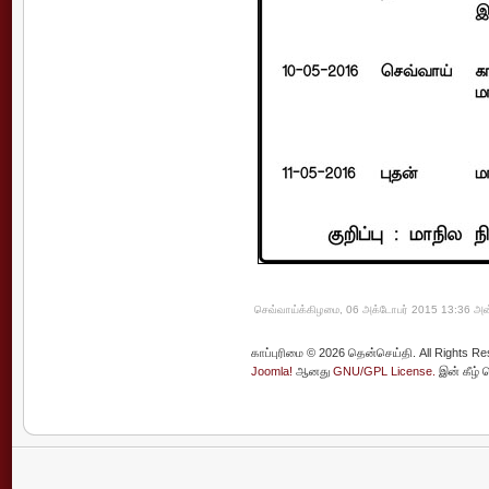
செவ்வாய்க்கிழமை, 06 அக்டோபர் 2015 13:36 அன்
காப்புரிமை © 2026 தென்செய்தி. All Rights Re
Joomla!
ஆனது
GNU/GPL License.
இன் கீழ் 