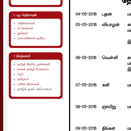
:: பழ. நெடுமாறன்
அறிக்கைகள்
கட்டுரைகள்
நூல்கள்
கால வரிசைக் குறிப்பு
:: நிகழ்வுகள்
தமிழர் தேசிய முன்னணி
உலகத் தமிழர் பேரமைப்பு
ஈழம்
தமிழகம்
மனித உரிமைகள்
தமிழ்க் குலம் பதிப்பாலயம்