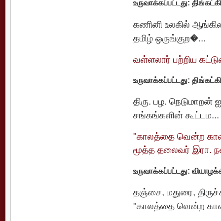
உருவாக்கப்பட்டது: திங்கட்
கணினி உலகில் ஆங்கிலத்
தமிழ் ஒருங்குற�...
வள்ளலார் பற்றிய கட்டு
உருவாக்கப்பட்டது: திங்கட்
திரு. பழ. நெடுமாறன் ஐ
சங்கங்களின் கூட்டம...
"காலத்தை வென்ற காவிய
மூத்த தலைவர் இரா. ந
உருவாக்கப்பட்டது: வியாழக்
தஞ்சை, மதுரை, திருச்
"காலத்தை வென்ற காவ