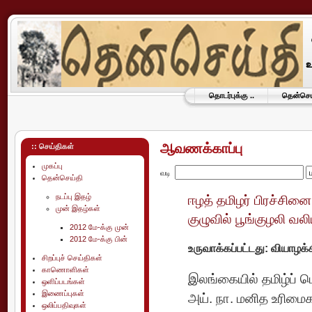
தொடர்புக்கு ..
தென்செய்
ஆவணக்காப்பு
:: செய்திகள்
முகப்பு
வடி
தென்செய்தி
நடப்பு இதழ்
ஈழத் தமிழர் பிரச்சினை
முன் இதழ்கள்
குழுவில் பூங்குழலி வலி
2012 மே-க்கு முன்
2012 மே-க்கு பின்
உருவாக்கப்பட்டது: வியாழக
சிறப்புச் செய்திகள்
காணொளிகள்
இலங்கையில் தமிழ்ப் ப
ஒளிப்படங்கள்
இணைப்புகள்
அய். நா. மனித உரிமை
ஒலிப்பதிவுகள்