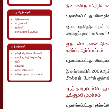
தினமணி நாளிதழில் கல
:: பழ. நெடுமாறன்
உருவாக்கப்பட்டது: வியாழக
அறிக்கைகள்
கட்டுரைகள்
ஐயா, பழ.நெடுமாறன் "த
நூல்கள்
கால வரிசைக் குறிப்பு
தொகுப்புகளாக வெளி�
ஐ.நா. விசாரணை ஆணைய
:: நிகழ்வுகள்
எதிர்ப்பு ஆர்ப்பாட்டம்
தமிழர் தேசிய முன்னணி
உலகத் தமிழர் பேரமைப்பு
உருவாக்கப்பட்டது: வியாழக
ஈழம்
தமிழகம்
மனித உரிமைகள்
இலங்கையில் 2009ஆம்
தமிழ்க் குலம் பதிப்பாலயம்
மீறல்கள், போர்க் குற்
ஈழத் தமிழரிடம் பொது 
பூங்குழலி முழக்கம்
உருவாக்கப்பட்டது: திங்கட்