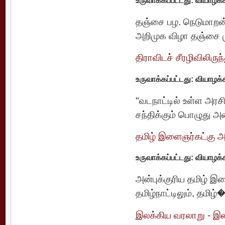
உருவாக்கப்பட்டது: வியாழக்
தஞ்சை பழ. நெடுமாறன்
அறிமுக விழா தஞ்சை ம
திராவிடச் சீரழிவிலிருந
உருவாக்கப்பட்டது: வியாழக்
"வடநாட்டில் உள்ள அர
சந்திக்கும் பொழுது அன்
தமிழ் இளைஞர்கட்கு அன
உருவாக்கப்பட்டது: வியாழக்
அன்புக்குரிய தமிழ் 
தமிழ்நாட்டிலும், தமிழ்�
இலக்கிய வரலாறு - இல