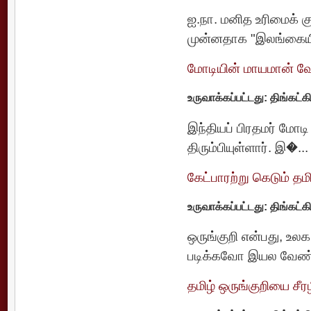
ஐ.நா. மனித உரிமைக் 
முன்னதாக "இலங்கையி
மோடியின் மாயமான் வே
உருவாக்கப்பட்டது: திங்கட்
இந்தியப் பிரதமர் மோட
திரும்பியுள்ளார். இ�...
கேட்பாரற்று கெடும் தம
உருவாக்கப்பட்டது: திங்கட்
ஒருங்குறி என்பது, உல
படிக்கவோ இயல வேண்ட
தமிழ் ஒருங்குறியை சீர