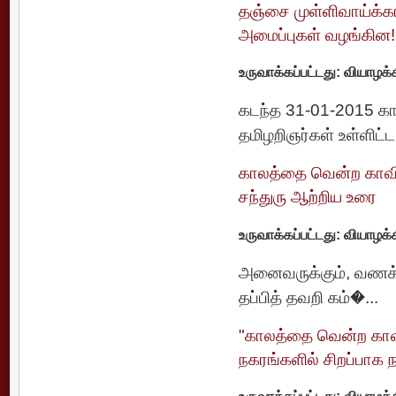
தஞ்சை முள்ளிவாய்க்கால
அமைப்புகள் வழங்கின!
உருவாக்கப்பட்டது: வியாழக்
கடந்த 31-01-2015 காரி
தமிழறிஞர்கள் உள்ளிட்ட
காலத்தை வென்ற காவிய 
சந்துரு ஆற்றிய உரை
உருவாக்கப்பட்டது: வியாழக்
அனைவருக்கும், வணக்கம
தப்பித் தவறி கம்�...
"காலத்தை வென்ற காவிய
நகரங்களில் சிறப்பாக