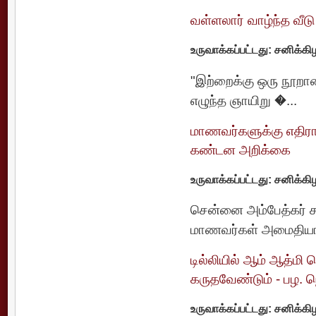
வள்ளலார் வாழ்ந்த வீட
உருவாக்கப்பட்டது: சனிக்க
"இற்றைக்கு ஒரு நூறாண்
எழுந்த ஞாயிறு �...
மாணவர்களுக்கு எதிரா
கண்டன அறிக்கை
உருவாக்கப்பட்டது: சனிக்க
சென்னை அம்பேத்கர் சட
மாணவர்கள் அமைதியாக
டில்லியில் ஆம் ஆத்மி 
கருதவேண்டும் - பழ. 
உருவாக்கப்பட்டது: சனிக்க